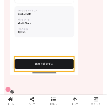
⑪
２～３分で無事着金されてました！
ホーム
シェア
目次へ
トップ
サイドバー