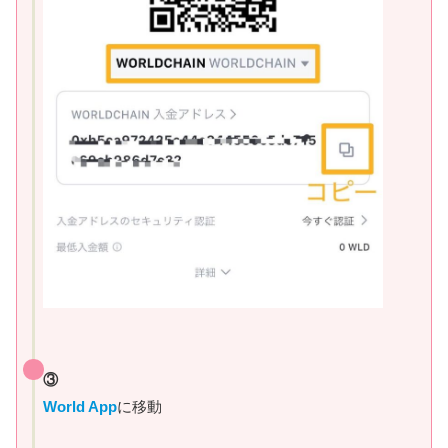
③
World
App
に移動